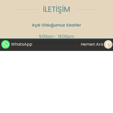
İLETİŞİM
Açık Olduğumuz Saatler
9:00am - 19:00pm
Cumartesi: 16:00pm Pazar: Kapalı
WhatsApp
Hemen Ara
Adres:
Kızılırmak Mahallesi, Ufuk
Üniversitesi Caddesi, Next Level Loft Ofis
No:4 Kat: 14 Çankaya/Ankara
Telefon:
+90 312 285 75 08
GSM:
+90 532 300 58 25
WhatsApp:
+90 530 282 23 65
E-Mail:
info@drbuketyildirim.com