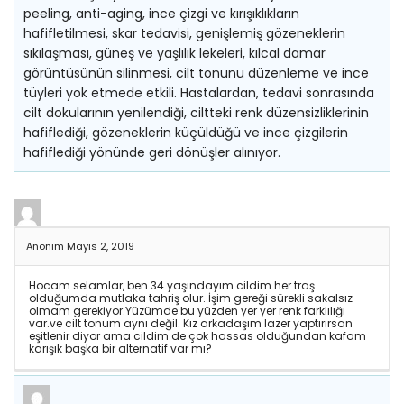
peeling, anti-aging, ince çizgi ve kırışıklıkların
hafifletilmesi, skar tedavisi, genişlemiş gözeneklerin
sıkılaşması, güneş ve yaşlılık lekeleri, kılcal damar
görüntüsünün silinmesi, cilt tonunu düzenleme ve ince
tüyleri yok etmede etkili. Hastalardan, tedavi sonrasında
cilt dokularının yenilendiği, ciltteki renk düzensizliklerinin
hafiflediği, gözeneklerin küçüldüğü ve ince çizgilerin
hafiflediği yönünde geri dönüşler alınıyor.
Anonim
Mayıs 2, 2019
Hocam selamlar, ben 34 yaşındayım.cildim her traş
olduğumda mutlaka tahriş olur. İşim gereği sürekli sakalsız
olmam gerekiyor.Yüzümde bu yüzden yer yer renk farklılığı
var.ve cilt tonum aynı değil. Kız arkadaşım lazer yaptırırsan
eşitlenir diyor ama cildim de çok hassas olduğundan kafam
karışık başka bir alternatif var mı?