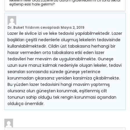
lekelenmeler oldu.Lazerle bu durum giderilebilirmi cil tonu tekrar
eşitlenip eski hale gelirmi?
Dr. Buket Yıldırım
cevapladı
Mayıs 2, 2019
Lazer ile sivilce izi ve leke tedavisi yapılabilmektedir. Lazer
başlıkları çeşitli nedenlerle oluşmuş lekelerin tedavisinde
kullanılabilmektedir. Cildin üst tabakasına herhangi bir
hasar vermeden orta tabakalara etki eden lazer
tedavileri her mevsim de uygulanabilmekte. Guneşe
uzun sure maruz kalmak nedeniyle oluşan lekeler, tedavi
seansları sonrasında sürede güneşe yeterince
korunmadan çıkarsanız yeniden karsimiza çikabilmekte.
Bu yüzden lazer tedavisini hangi mavsim yaptırmış
olursanız olun güneşten korunmak, eşitlenmiş cilt
tonunun sahip olduğu tek rengin korunmasi açısından
oldukça önemlidir.