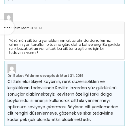
Anonim
Mart 31, 2019
Yüzümün cilt tonu yanaklarımın alt tarafında daha kırmızı
alnımın yan tarafları ortasına göre daha kahverengi.Bu şekilde
renk bozuklukları var ciltteki bu cilt tonu eşitleme için bir
tedaviniz varmı?
Dr. Buket Yıldırım
cevapladı
Mart 31, 2019
Ciltteki elastikiyet kaybının, renk düzensizlikleri ve
kırışıklıkların tedavisinde Revlite lazerden yüz güldürücü
sonuçlar alabilmekteyiz. Revlite’ın özelliği farklı dalga
boylarında ısı enerjisi kullanarak ciltteki yenilenmeyi
optimum seviyeye çıkarması. Böylece cilt yenilemeden
cilt rengini düzenlemeye, gözenek ve skar tedavisine
kadar pek çok alanda etkili olabilmektedir.