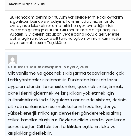
Anonim
Mayıs 2, 2019
Buket hocam benim bir huyum var sivilcelerimle çok oynarım .
Ergenlikten beri de sivilceliyim. Tahmin edersiniz onlar da
oynayınca leke kalıyor ama artık ben çok oynadığım için
lekeler bölge bölge oldular. Cilt tonum mesela eşit değil bu
yüzden. Sivilcelerin oldukları yerde daha koyu diğer yerlerse
daha açık renk. Lazerle cilt tonunu eşitlemek mümkün müdür
diye sormak isterim.Teşekkürler.
Dr. Buket Yıldırım
cevapladı
Mayıs 2, 2019
Cilt yenileme ve gözenek sıkılaştırma tedavilerinde çok
farklı yöntemler sıralanabilir. Bunlardan birisi de lazer
uygulamalarıdır. Lazer sistemleri; gözenek sıkılaştırmak,
akne izlerini gidermek ve kırışıklıkları yok etmek için
kullanılabilmektedir. Uygulama esnasında sistem, derinin
alt katmanlarındaki su moleküllerini hedefler, deriye
yüksek enerjili mikro ışın demetleri göndererek ısıtılmış
mikro kanallar oluşturur. Böylece cildin kendini yenileme
süreci başlar. Ciltteki ton farklılıkları eşitlenir, leke ve
kırışıklıklar giderilebilir.